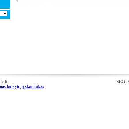
c.lt
SEO
,
RSS
,
RSS
FEED