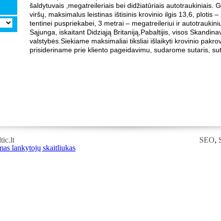
šaldytuvais ,megatreileriais bei didžiatūriais autotraukiniais
viršų, maksimalus leistinas ištisinis krovinio ilgis 13,6, plotis
tentinei puspriekabei, 3 metrai – megatreileriui ir autotrauki
Sąjunga, iskaitant Didziąją Britaniją,Pabaltijis, visos Skandin
valstybės.Siekiame maksimaliai tiksliai išlaikyti krovinio pakr
prisideriname prie kliento pageidavimu, sudarome sutaris, su
ic.lt
SEO
,
RSS
,
RSS
FEED