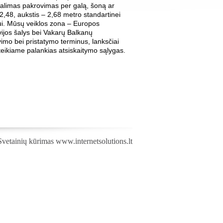
. Galimas pakrovimas per galą, šoną ar
 – 2,48, aukstis – 2,68 metro standartinei
niui. Mūsų veiklos zona – Europos
avijos šalys bei Vakarų Balkanų
ovimo bei pristatymo terminus, lanksčiai
teikiame palankias atsiskaitymo sąlygas.
Svetainių kūrimas
www.internetsolutions.lt
,