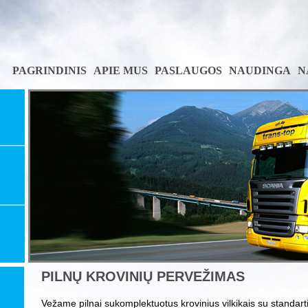
PAGRINDINIS
APIE MUS
PASLAUGOS
NAUDINGA
N
PILNŲ KROVINIŲ PERVEŽIMAS
Vežame pilnai sukomplektuotus krovinius vilkikais su standar