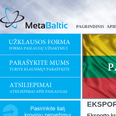
PAGRINDINIS
API
EKSPOR
Eksporto kr