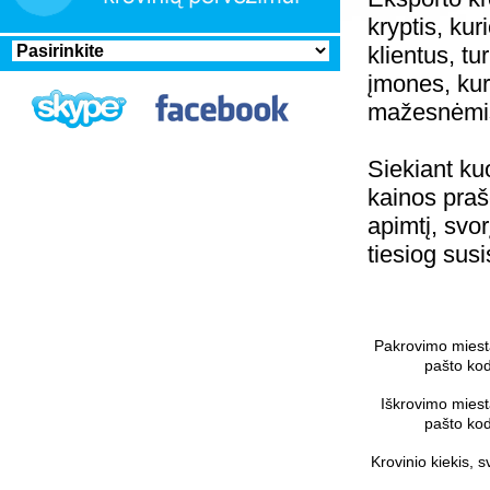
kryptis, kur
klientus, tu
įmones, kur
mažesnėmis
Siekiant ku
kainos praš
apimtį, svo
tiesiog sus
Pakrovimo miesta
pašto ko
Iškrovimo miest
pašto ko
Krovinio kiekis, s