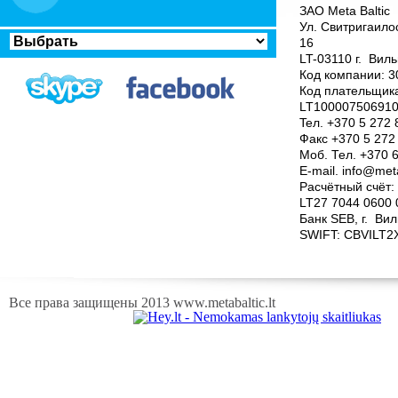
ЗАО Meta Baltic
Ул. Свитригаилос
16
LT-03110 г. Вил
Код компании: 
Код плательщик
LT10000750691
Teл. +370 5 272
Факс +370 5 272
Mоб. Тел. +370 
E-mail. info@meta
Расчётный счёт:
LT27 7044 0600 
Банк SEB, г. Ви
SWIFT: CBVILT2
Все права защищены 2013 www.metabaltic.lt